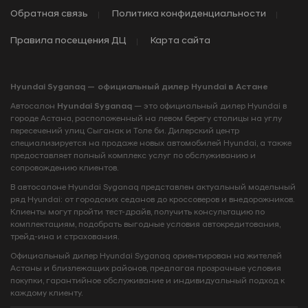
Обратная связь
Политика конфиденциальности
Правила посещения ДЦ
Карта сайта
Hyundai Syganaq — официальный дилер Hyundai в Астане
Автосалон
Hyundai Syganaq
— это официальный дилер Hyundai в
городе Астана, расположенный на левом берегу столицы на углу
пересечений улиц Сыганак и Толе би. Дилерский центр
специализируется на продаже новых автомобилей Hyundai, а также
предоставляет полный комплекс услуг по обслуживанию и
сопровождению клиентов.
В автосалоне Hyundai Syganaq представлен актуальный модельный
ряд Hyundai: от городских седанов до кроссоверов и внедорожников.
Клиенты могут пройти тест-драйв, получить консультацию по
комплектациям, подобрать выгодные условия автокредитования,
трейд-ина и страхования.
Официальный дилер Hyundai Syganaq ориентирован на жителей
Астаны и близлежащих районов, предлагая прозрачные условия
покупки, гарантийное обслуживание и индивидуальный подход к
каждому клиенту.