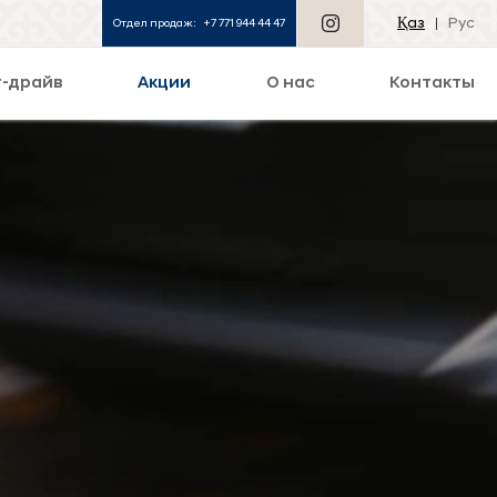
Қаз
Рус
Отдел продаж:
+7 771 944 44 47
т-драйв
Акции
О нас
Контакты