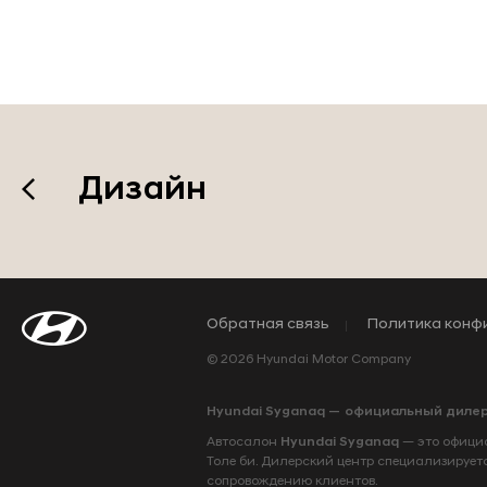
Дизайн
Обратная связь
Политика конф
© 2026 Hyundai Motor Company
Hyundai Syganaq — официальный дилер
Автосалон
Hyundai Syganaq
— это официа
Толе би. Дилерский центр специализирует
сопровождению клиентов.