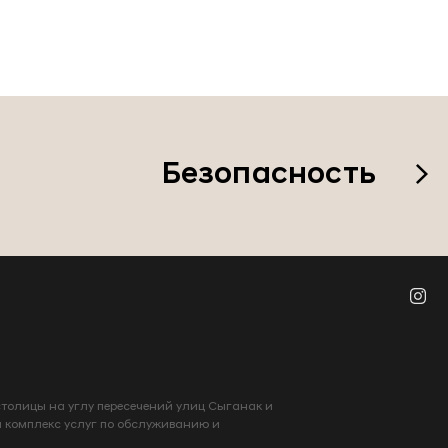
Безопасность
столицы на углу пересечений улиц Сыганак и
й комплекс услуг по обслуживанию и