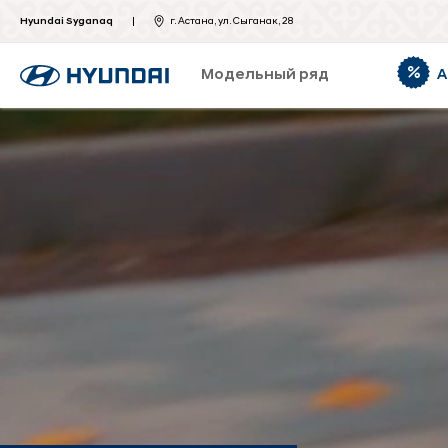
Hyundai Syganaq
г. Астана, ул. Сыганак, 28
Модельный ряд
А