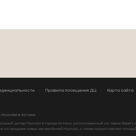
иденциальности
Правила посещения ДЦ
Карта сайта
 Hyundai в Астане
льный дилер Hyundai в городе Астана, расположенный на левом берегу 
ся на продаже новых автомобилей Hyundai, а также предоставляет полны