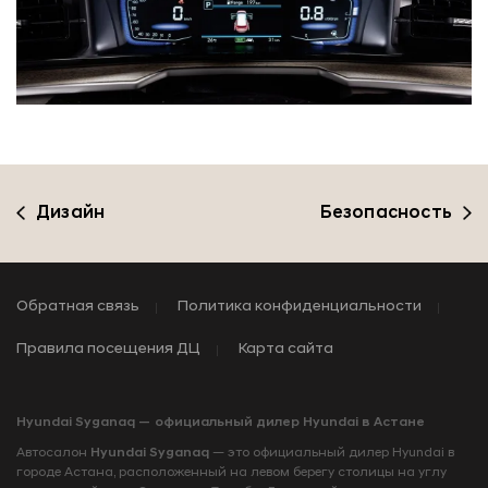
Дизайн
Безопасность
Обратная связь
Политика конфиденциальности
Правила посещения ДЦ
Карта сайта
Hyundai Syganaq — официальный дилер Hyundai в Астане
Автосалон
Hyundai Syganaq
— это официальный дилер Hyundai в
городе Астана, расположенный на левом берегу столицы на углу