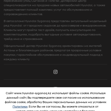
пересечений улиц Сыганак и Толе би. Дилерский центр
специализируется на продаже новых автомобилей Hyundai, а также
предоставляет полный комплекс услуг по обслуживанию и
сопровождению клиентов.
В автосалоне Hyundai Syganaq представлен актуальный модельный
ряд Hyundai: от городских седанов до кроссоверов и внедорожников.
Клиенты могут пройти тест-драйв, получить консультацию по
комплектациям, подобрать выгодные условия автокредитования,
трейд-ина и страхования.
Официальный дилер Hyundai Syganaq ориентирован на жителей
Астаны и близлежащих районов, предлагая прозрачные условия
покупки, гарантийное обслуживание и индивидуальный подход к
каждому клиенту.
Сайт www.hyundai-syganaq.kz использует файлы cookie. Используя
данный сайт, Вы подтверждаете свое согласие на использование
© 2026 Hyundai Motor Company
файлов cookie, обработку Ваших персональных данных на условиях
Политики
. Если Вы не согласны, Вы можете отказаться от