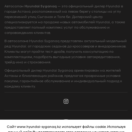
Автосалон
Hyundai Syganaq
— это официальный дилер Hyundai в
городе Астана, расположенный на левом берегу столицы на углу
пересечений улиц Сыганак и Толе би. Дилерский центр
специализируется на продаже новых автомобилей Hyundai, а также
предоставляет полный комплекс услуг по обслуживанию и
сопровождению клиентов.
В автосалоне Hyundai Syganaq представлен актуальный модельный
ряд Hyundai: от городских седанов до кроссоверов и внедорожников.
Клиенты могут пройти тест-драйв, получить консультацию по
комплектациям, подобрать выгодные условия автокредитования,
трейд-ина и страхования.
Официальный дилер Hyundai Syganaq ориентирован на жителей
Астаны и близлежащих районов, предлагая прозрачные условия
покупки, гарантийное обслуживание и индивидуальный подход к
каждому клиенту.
Сайт www.hyundai-syganaq.kz использует файлы cookie. Используя