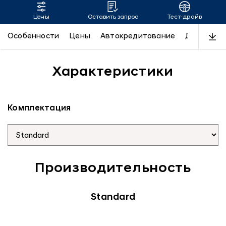
Цены
Оставить запрос
Тест-драйв
SANTA FE
Особенности
Цены
Автокредитование
Дизайн
Характеристики
Комплектация
Производительность
Standard