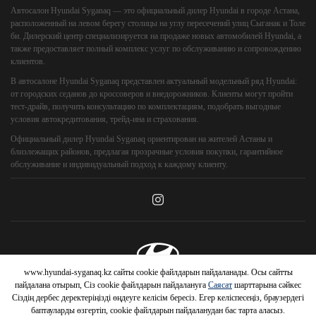
Автосалон
Hyundai Syganaq
— это официальный дилер Hyundai в городе Астана,
расположенный на левом берегу столицы на углу пересечений улиц Сыганак и Толе
би. Дилерский центр специализируется на продаже новых автомобилей Hyundai, а
также предоставляет полный комплекс услуг по обслуживанию и сопровождению
клиентов.
В автосалоне Hyundai Syganaq представлен актуальный модельный ряд Hyundai:
от городских седанов до кроссоверов и внедорожников. Клиенты могут пройти
тест-драйв, получить консультацию по комплектациям, подобрать выгодные
условия автокредитования, трейд-ина и страхования.
Официальный дилер Hyundai Syganaq ориентирован на жителей Астаны и
близлежащих районов, предлагая прозрачные условия покупки, гарантийное
обслуживание и индивидуальный подход к каждому клиенту.
www.hyundai-syganaq.kz сайты cookie файлдарын пайдаланады. Осы сайтты
© 2026 Hyundai Motor Company
пайдалана отырып, Сіз cookie файлдарын пайдалануға
Саясат
шарттарына сәйкес
Сіздің дербес деректеріңізді өңдеуге келісім бересіз. Егер келіспесеңіз, браузердегі
баптауларды өзгертіп, cookie файлдарын пайдаланудан бас тарта аласыз.