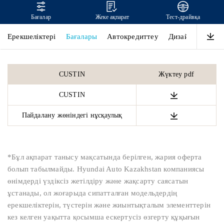
Бағалар
Жеке ақпарат
Тест-драйвқа
CUSTIN
Ерекшеліктері
Бағалары
Автокредиттеу
Дизайн
Өнімді
CUSTIN
Жүктеу pdf
CUSTIN
Пайдалану жөніндегі нұсқаулық
*Бұл ақпарат танысу мақсатында берілген, жария оферта
болып табылмайды. Hyundai Auto Kazakhstan компаниясы
өнімдерді үздіксіз жетілдіру және жақсарту саясатын
ұстанады, ол жоғарыда сипатталған модельдердің
ерекшеліктерін, түстерін және жиынтықталым элементтерін
кез келген уақытта қосымша ескертусіз өзгерту құқығын