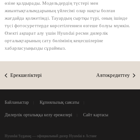
өзіне қалдырады. Модельдердің түстері мен
жиынтықталымдарының үйлесімі олар нақты болған
жағдайда қолжетімді. Тауардың сыртқы түрі, оның ішінде
түсі фотосуреттерде көрсетілгеннен өзгеше болуы мүмкін.
Өзекті ақпарат алу үшін Hyundai ресми дилерлік
орталықтарының сату бөлімінің кеңесшілеріне
хабарласуыңызды сұраймыз.
Ерекшеліктері
Автокредиттеу
Байланыстар
Құпиялылық саясаты
Дилерлік орталыққа келу ережелері
Сайт картасы
Hyundai Syganaq — официальный дилер Hyundai в Астане