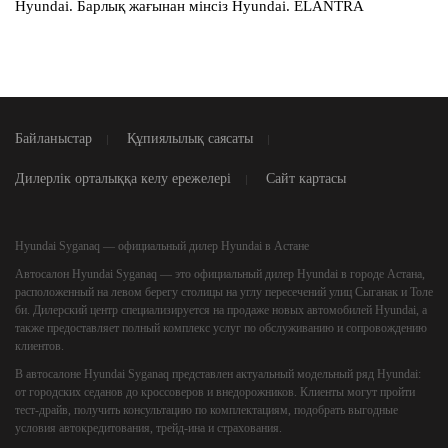
Hyundai. Барлық жағынан мінсіз Hyundai. ELANTRA
Байланыстар
Құпиялылық саясаты
Дилерлік орталыққа келу ережелері
Сайт картасы
Hyundai Syganaq — официальный дилер Hyundai в Астане
Автосалон
Hyundai Syganaq
— это официальный дилер Hyundai в городе Астана,
расположенный на левом берегу столицы на углу пересечений улиц Сыганак и Толе
би. Дилерский центр специализируется на продаже новых автомобилей Hyundai, а
также предоставляет полный комплекс услуг по обслуживанию и сопровождению
клиентов.
В автосалоне Hyundai Syganaq представлен актуальный модельный ряд Hyundai:
от городских седанов до кроссоверов и внедорожников. Клиенты могут пройти
тест-драйв, получить консультацию по комплектациям, подобрать выгодные
условия автокредитования, трейд-ина и страхования.