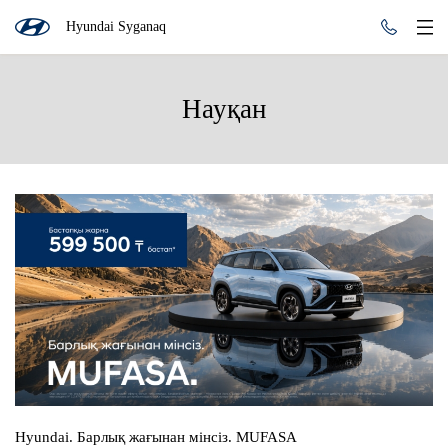
Hyundai Syganaq
Науқан
Hyundai. Барлық жағынан мінсіз. MUFASA