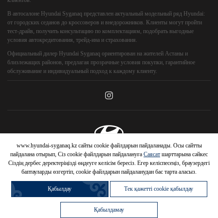
клиентов.
В автосалоне Hyundai Syganaq представлен актуальный модельный ряд Hyundai:
от городских седанов до кроссоверов и внедорожников. Клиенты могут пройти
тест-драйв, получить консультацию по комплектациям, подобрать выгодные
условия автокредитования, трейд-ина и страхования.
Официальный дилер Hyundai Syganaq ориентирован на жителей Астаны и
близлежащих районов, предлагая прозрачные условия покупки, гарантийное
обслуживание и индивидуальный подход к каждому клиенту.
www.hyundai-syganaq.kz сайты cookie файлдарын пайдаланады. Осы сайтты
© 2026 Hyundai Motor Company
пайдалана отырып, Сіз cookie файлдарын пайдалануға
Саясат
шарттарына сәйкес
Сіздің дербес деректеріңізді өңдеуге келісім бересіз. Егер келіспесеңіз, браузердегі
баптауларды өзгертіп, cookie файлдарын пайдаланудан бас тарта аласыз.
Қабылдау
Тек қажетті cookie қабылдау
Қабылдамау