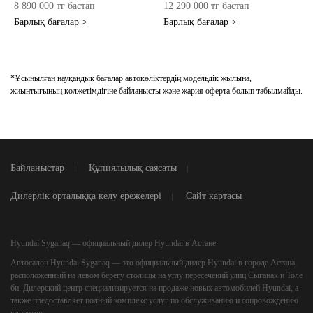
8 890 000 тг бастап
12 290 000 тг бастап
Барлық бағалар >
Барлық бағалар >
*Ұсынылған науқандық бағалар автокөліктердің модельдік жылына,
жиынтығының қолжетімдігіне байланысты және жария оферта болып табылмайды.
Байланыстар
Құпиялылық саясаты
Дилерлік орталыққа келу ережелері
Сайт картасы
Hyundai Syganaq — официальный дилер Hyundai в Астане
Автосалон
Hyundai Syganaq
— это официальный дилер Hyundai в городе Астана,
расположенный на левом берегу столицы на углу пересечений улиц Сыганак и Толе
би. Дилерский центр специализируется на продаже новых автомобилей Hyundai, а
также предоставляет полный комплекс услуг по обслуживанию и сопровождению