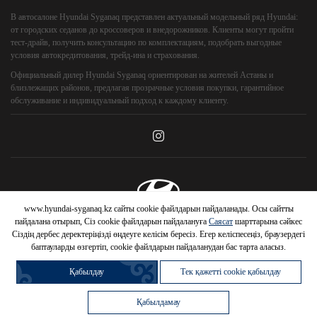
В автосалоне Hyundai Syganaq представлен актуальный модельный ряд Hyundai:
от городских седанов до кроссоверов и внедорожников. Клиенты могут пройти
тест-драйв, получить консультацию по комплектациям, подобрать выгодные
условия автокредитования, трейд-ина и страхования.
Официальный дилер Hyundai Syganaq ориентирован на жителей Астаны и
близлежащих районов, предлагая прозрачные условия покупки, гарантийное
обслуживание и индивидуальный подход к каждому клиенту.
www.hyundai-syganaq.kz сайты cookie файлдарын пайдаланады. Осы сайтты
© 2026 Hyundai Motor Company
пайдалана отырып, Сіз cookie файлдарын пайдалануға
Саясат
шарттарына сәйкес
Сіздің дербес деректеріңізді өңдеуге келісім бересіз. Егер келіспесеңіз, браузердегі
баптауларды өзгертіп, cookie файлдарын пайдаланудан бас тарта аласыз.
Қабылдау
Тек қажетті cookie қабылдау
HYUNDAI
Қабылдамау
АВТОМОБИЛЬДЕРІНЕ