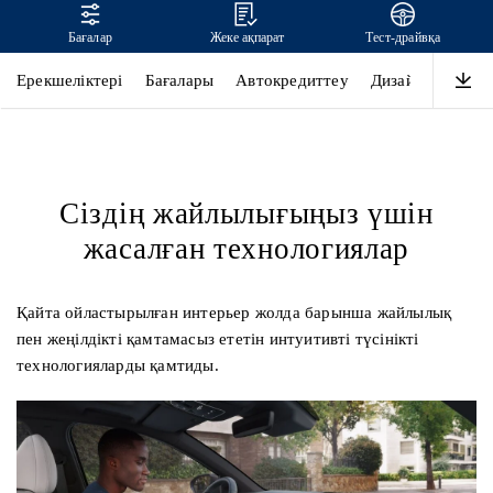
Бағалар
Жеке ақпарат
Тест-драйвқа
TUCSON
Ерекшеліктері
Бағалары
Автокредиттеу
Дизайн
Өнімді
Сіздің жайлылығыңыз үшін
жасалған технологиялар
Қайта ойластырылған интерьер жолда барынша жайлылық
пен жеңілдікті қамтамасыз ететін интуитивті түсінікті
технологияларды қамтиды.