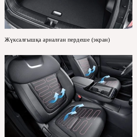
Жүксалғышқа арналған пердеше (экран)