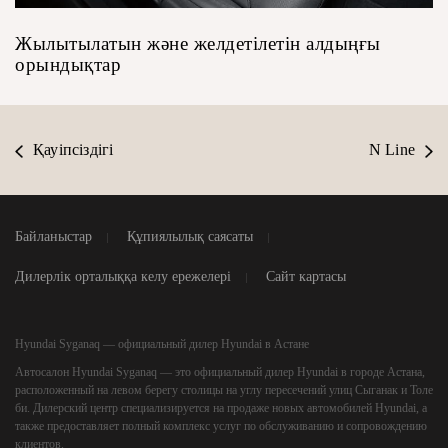
Жылытылатын және желдетілетін алдыңғы
орындықтар
Қауіпсіздігі
N Line
Байланыстар
Құпиялылық саясаты
Дилерлік орталыққа келу ережелері
Сайт картасы
Hyundai Syganaq — официальный дилер Hyundai в Астане
Автосалон
Hyundai Syganaq
— это официальный дилер Hyundai в городе Астана,
расположенный на левом берегу столицы на углу пересечений улиц Сыганак и Толе
би. Дилерский центр специализируется на продаже новых автомобилей Hyundai, а
также предоставляет полный комплекс услуг по обслуживанию и сопровождению
клиентов.