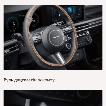
Руль дөңгелегін жылыту