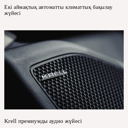
Екі аймақтық автоматты климаттық бақылау
жүйесі
Krell премиумды аудио жүйесі